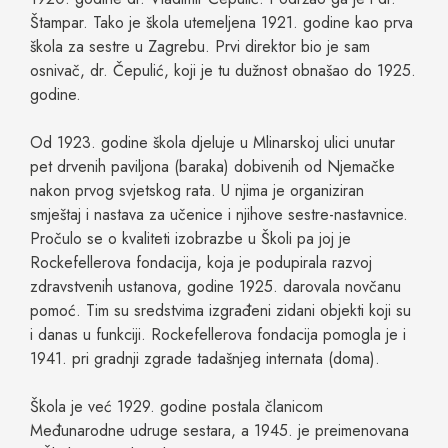
Štampar. Tako je škola utemeljena 1921. godine kao prva
škola za sestre u Zagrebu. Prvi direktor bio je sam
osnivač, dr. Čepulić, koji je tu dužnost obnašao do 1925.
godine.
Od 1923. godine škola djeluje u Mlinarskoj ulici unutar
pet drvenih paviljona (baraka) dobivenih od Njemačke
nakon prvog svjetskog rata. U njima je organiziran
smještaj i nastava za učenice i njihove sestre-nastavnice.
Pročulo se o kvaliteti izobrazbe u Školi pa joj je
Rockefellerova fondacija, koja je podupirala razvoj
zdravstvenih ustanova, godine 1925. darovala novčanu
pomoć. Tim su sredstvima izgrađeni zidani objekti koji su
i danas u funkciji. Rockefellerova fondacija pomogla je i
1941. pri gradnji zgrade tadašnjeg internata (doma).
Škola je već 1929. godine postala članicom
Međunarodne udruge sestara, a 1945. je preimenovana