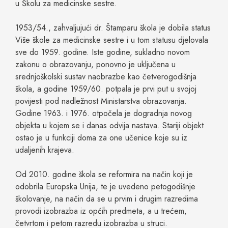
u Školu za medicinske sestre.
1953/54., zahvaljujući dr. Štamparu škola je dobila status
Više škole za medicinske sestre i u tom statusu djelovala
sve do 1959. godine. Iste godine, sukladno novom
zakonu o obrazovanju, ponovno je uključena u
srednjoškolski sustav naobrazbe kao četverogodišnja
škola, a godine 1959/60. potpala je prvi put u svojoj
povijesti pod nadležnost Ministarstva obrazovanja.
Godine 1963. i 1976. otpočela je dogradnja novog
objekta u kojem se i danas odvija nastava. Stariji objekt
ostao je u funkciji doma za one učenice koje su iz
udaljenih krajeva.
Od 2010. godine škola se reformira na način koji je
odobrila Europska Unija, te je uvedeno petogodišnje
školovanje, na način da se u prvim i drugim razredima
provodi izobrazba iz općih predmeta, a u trećem,
četvrtom i petom razredu izobrazba u struci.