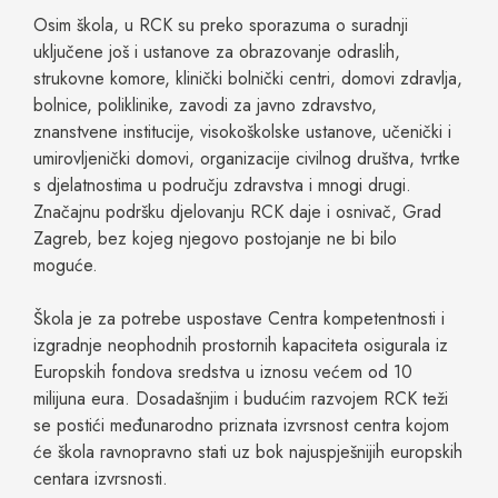
Osim škola, u RCK su preko sporazuma o suradnji
uključene još i ustanove za obrazovanje odraslih,
strukovne komore, klinički bolnički centri, domovi zdravlja,
bolnice, poliklinike, zavodi za javno zdravstvo,
znanstvene institucije, visokoškolske ustanove, učenički i
umirovljenički domovi, organizacije civilnog društva, tvrtke
s djelatnostima u području zdravstva i mnogi drugi.
Značajnu podršku djelovanju RCK daje i osnivač, Grad
Zagreb, bez kojeg njegovo postojanje ne bi bilo
moguće.
Škola je za potrebe uspostave Centra kompetentnosti i
izgradnje neophodnih prostornih kapaciteta osigurala iz
Europskih fondova sredstva u iznosu većem od 10
milijuna eura. Dosadašnjim i budućim razvojem RCK teži
se postići međunarodno priznata izvrsnost centra kojom
će škola ravnopravno stati uz bok najuspješnijih europskih
centara izvrsnosti.