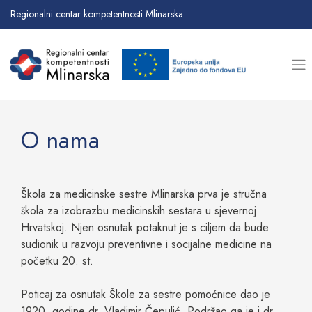
Regionalni centar kompetentnosti Mlinarska
O nama
Škola za medicinske sestre Mlinarska prva je stručna
škola za izobrazbu medicinskih sestara u sjevernoj
Hrvatskoj. Njen osnutak potaknut je s ciljem da bude
sudionik u razvoju preventivne i socijalne medicine na
početku 20. st.
Poticaj za osnutak Škole za sestre pomoćnice dao je
1920. godine dr. Vladimir Čepulić. Podržao ga je i dr.